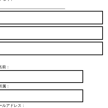
名前：
所属：
ールアドレス：