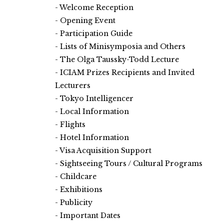
Welcome Reception
Opening Event
Participation Guide
Lists of Minisymposia and Others
The Olga Taussky-Todd Lecture
ICIAM Prizes Recipients and Invited
Lecturers
Tokyo Intelligencer
Local Information
Flights
Hotel Information
Visa Acquisition Support
Sightseeing Tours / Cultural Programs
Childcare
Exhibitions
Publicity
Important Dates