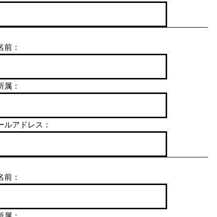
名前：
所属：
ールアドレス：
名前：
所属：