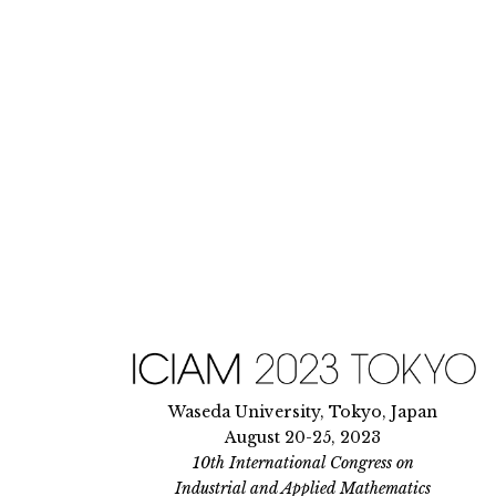
Skip
to
content
Waseda University, Tokyo, Japan
August 20-25, 2023
10th International Congress on
Industrial and Applied Mathematics