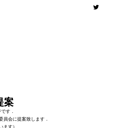
提案
ジです．
委員会に提案致します．
います）